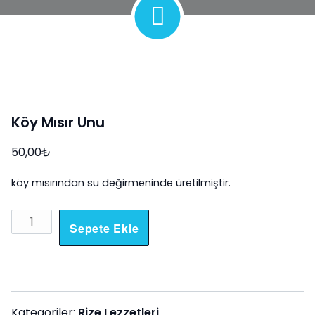
Sale!
Köy Mısır Unu
50,00
₺
köy mısırından su değirmeninde üretilmiştir.
Köy
Sepete Ekle
Mısır
Unu
adet
Kategoriler:
Rize Lezzetleri