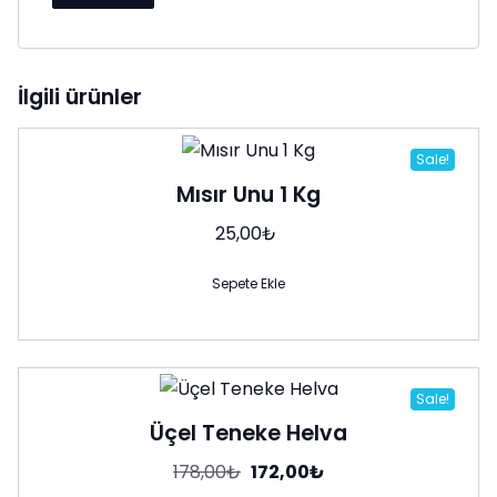
İlgili ürünler
Sale!
Mısır Unu 1 Kg
25,00
₺
Sepete Ekle
Sale!
Üçel Teneke Helva
Orijinal
Şu
178,00
₺
172,00
₺
fiyat:
andaki