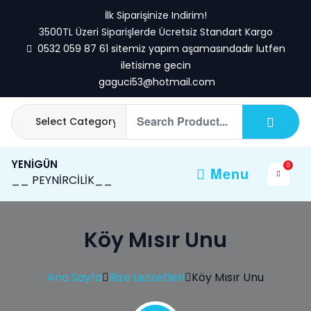
Skip
İlk Siparişinize Indirim!
to
3500TL Üzeri Siparişlerde Ücretsiz Standart Kargo
content
0532 059 87 61 sitemiz yapım aşamasındadır lutfen
iletisime gecin
gaguci53@hotmail.com
YENİGÜN
0
Menu
__ PEYNİRCİLİK__
Köy Mısır Unu
Ana Sayfa
Rize Lezzetleri
Köy Mısır Unu