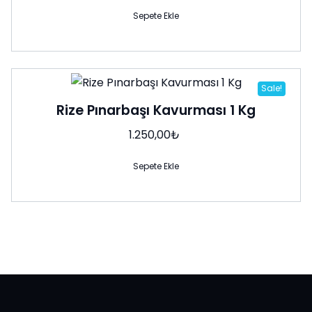
178,00₺.
fiyat:
172,00₺.
Sepete Ekle
Sale!
Rize Pınarbaşı Kavurması 1 Kg
1.250,00
₺
Sepete Ekle