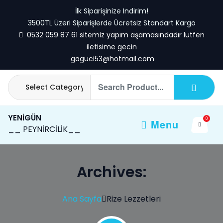
Skip
İlk Siparişinize Indirim!
to
3500TL Üzeri Siparişlerde Ücretsiz Standart Kargo
content
0532 059 87 61 sitemiz yapım aşamasındadır lutfen
iletisime gecin
gaguci53@hotmail.com
YENİGÜN
0
Menu
__ PEYNİRCİLİK__
Archives:
Ana Sayfa
Rize Lezzetleri