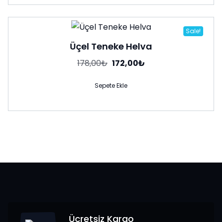
Sale!
Üçel Teneke Helva
Orijinal
Şu
178,00
₺
172,00
₺
fiyat:
andaki
178,00₺.
fiyat:
172,00₺.
Sepete Ekle
Ücretsiz Kargo