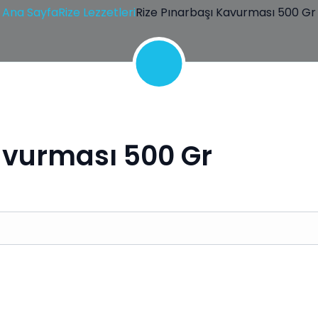
Ana Sayfa
Rize Lezzetleri
Rize Pınarbaşı Kavurması 500 Gr
avurması 500 Gr