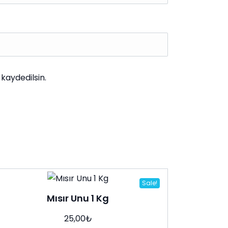
kaydedilsin.
Sale!
Mısır Unu 1 Kg
25,00
₺