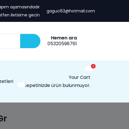
yapım aşamasındadır
gaguci53@hotmail.com
utfen iletisime gecin
Hemen ara
05320598761
0
Your Cart
zetleri
Sepetinizde ürün bulunmuyor.
Gr