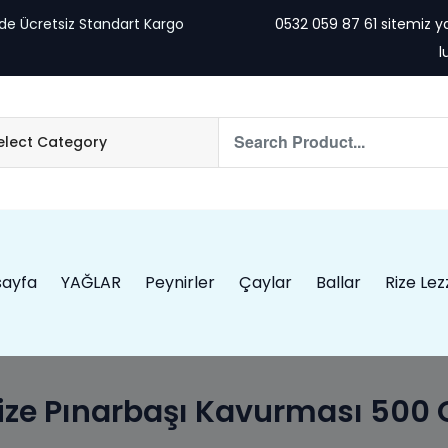
rde Ücretsiz Standart Kargo
0532 059 87 61 sitemiz 
l
ayfa
YAĞLAR
Peynirler
Çaylar
Ballar
Rize Lez
ize Pınarbaşı Kavurması 500 