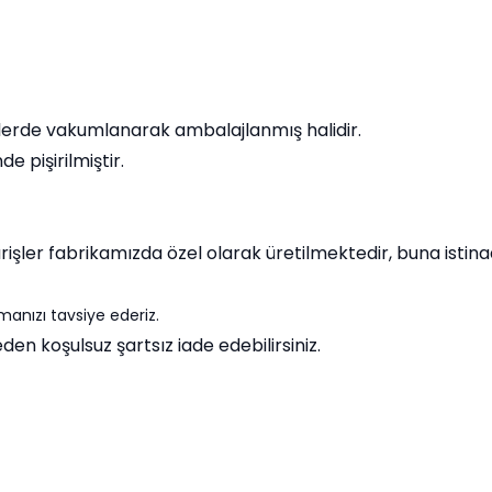
tlerde vakumlanarak ambalajlanmış halidir.
 pişirilmiştir.
şler fabrikamızda özel olarak üretilmektedir, buna istinade
manızı tavsiye ederiz.
n koşulsuz şartsız iade edebilirsiniz.