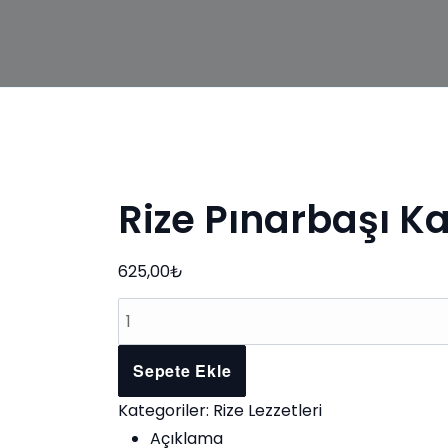
Rize Pınarbaşı K
625,00
₺
Rize
Pınarbaşı
Kavurması
Sepete Ekle
500
Kategoriler:
Rize Lezzetleri
Gr
Açıklama