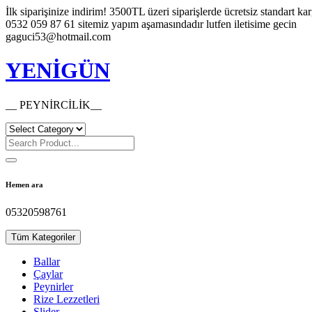
Skip
İlk siparişinize indirim!
3500TL üzeri siparişlerde ücretsiz standart ka
to
0532 059 87 61 sitemiz yapım aşamasındadır lutfen iletisime gecin
content
gaguci53@hotmail.com
YENİGÜN
__ PEYNİRCİLİK__
Hemen ara
05320598761
Tüm Kategoriler
Ballar
Çaylar
Peynirler
Rize Lezzetleri
Slider