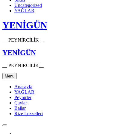
Uncategorized
YAĞLAR
YENİGÜN
__ PEYNİRCİLİK__
YENİGÜN
__ PEYNİRCİLİK__
Menu
Anasayfa
YAĞLAR
Peynirler
Çaylar
Ballar
Rize Lezzetleri