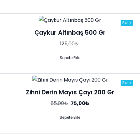
Sale!
Çaykur Altınbaş 500 Gr
125,00
₺
Sepete Ekle
Sale!
Zihni Derin Mayıs Çayı 200 Gr
Orijinal
Şu
85,00
₺
75,00
₺
fiyat:
andaki
85,00₺.
fiyat:
75,00₺.
Sepete Ekle