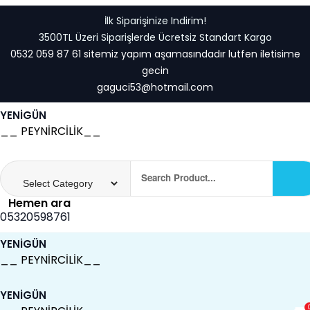
Skip
İlk Siparişinize Indirim!
to
3500TL Üzeri Siparişlerde Ücretsiz Standart Kargo
content
0532 059 87 61 sitemiz yapım aşamasındadır lutfen iletisime
gecin
gaguci53@hotmail.com
YENİGÜN
__ PEYNİRCİLİK__
Hemen ara
05320598761
YENİGÜN
__ PEYNİRCİLİK__
YENİGÜN