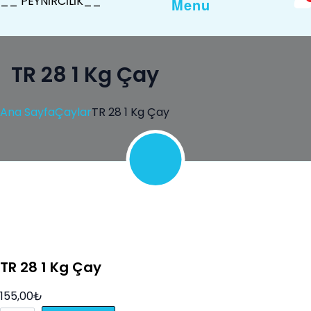
__ PEYNİRCİLİK__
Menu
TR 28 1 Kg Çay
Ana Sayfa
Çaylar
TR 28 1 Kg Çay
Sale!
TR 28 1 Kg Çay
155,00
₺