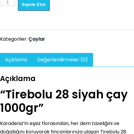
TR
Sepete Ekle
28
1
Kg
Çay
Kategoriler:
Çaylar
adet
Açıklama
Değerlendirmeler (0)
Açıklama
“Tirebolu 28 siyah çay
1000gr”
Karadeniz’in eşsiz florasından, her dem tazeliğini ve
doğallığını koruyarak fincanlarınıza ulaşan Tirebolu 28