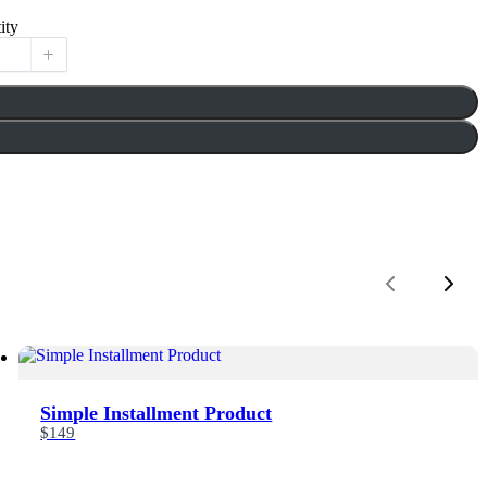
ity
Previous
Next
Simple Installment Product
$149