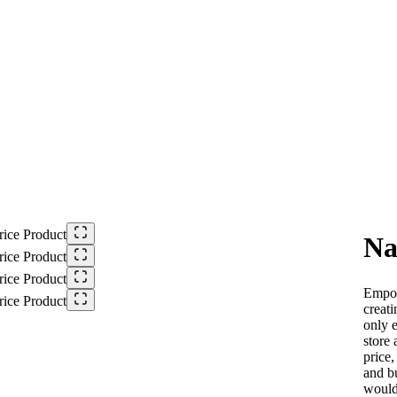
Na
N
Empow
creat
o
only e
store 
w
price,
and bu
would 