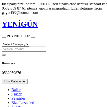
Skip
İlk siparişinize indirim!
3500TL üzeri siparişlerde ücretsiz standart ka
to
0532 059 87 61 sitemiz yapım aşamasındadır lutfen iletisime gecin
content
gaguci53@hotmail.com
YENİGÜN
__ PEYNİRCİLİK__
Hemen ara
05320598761
Tüm Kategoriler
Ballar
Çaylar
Peynirler
Rize Lezzetleri
Slider