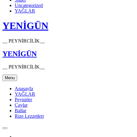
Uncategorized
YAĞLAR
YENİGÜN
__ PEYNİRCİLİK__
YENİGÜN
__ PEYNİRCİLİK__
Menu
Anasayfa
YAĞLAR
Peynirler
Çaylar
Ballar
Rize Lezzetleri